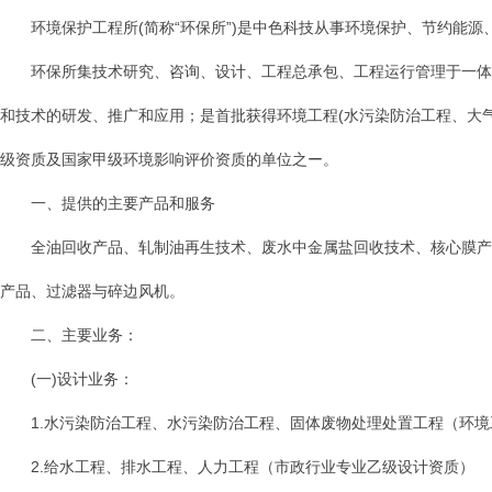
环境保护工程所(简称“环保所”)是中色科技从事环境保护、节约能
环保所集技术研究、咨询、设计、工程总承包、工程运行管理于一体
和技术的研发、推广和应用；是首批获得环境工程(水污染防治工程、大
级资质及国家甲级环境影响评价资质的单位之ー。
一、提供的主要产品和服务
全油回收产品、轧制油再生技术、废水中金属盐回收技术、核心膜产
产品、过滤器与碎边风机。
二、主要业务：
(一)设计业务：
1.水污染防治工程、水污染防治工程、固体废物处理处置工程（环
2.给水工程、排水工程、人力工程（市政行业专业乙级设计资质）