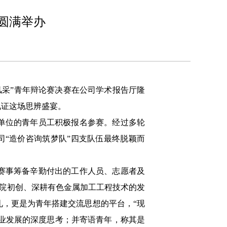
赛圆满举办
展风采”青年辩论赛决赛在公司学术报告厅隆
见证这场思辨盛宴。
单位的青年员工积极报名参赛。经过多轮
司“造价咨询筑梦队”四支队伍最终脱颖而
赛事筹备辛勤付出的工作人员、志愿者及
洛阳院初创、深耕有色金属加工工程技术的发
，更是为青年搭建交流思想的平台，“现
企业发展的深度思考；并寄语青年，称其是