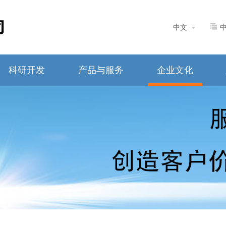
中文
科研开发
产品与服务
企业文化