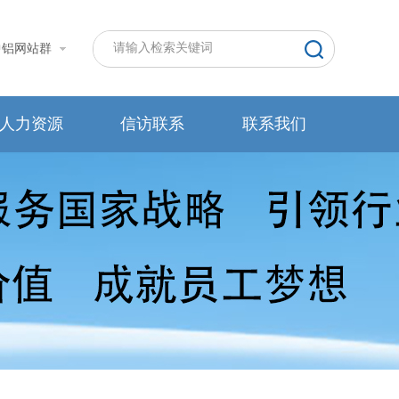
中铝网站群
人力资源
信访联系
联系我们