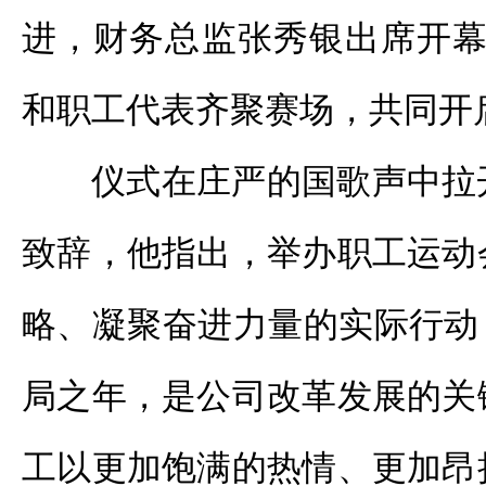
进，财务总监张秀银出席开幕
和职工代表齐聚赛场，共同开
仪式在庄严的国歌声中拉
致辞，他指出，举办职工运动
略、凝聚奋进力量的实际行动
局之年，是公司改革发展的关
工以更加饱满的热情、更加昂