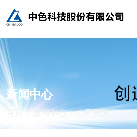
新闻中心
首页
>
新闻中心
>
公司要闻