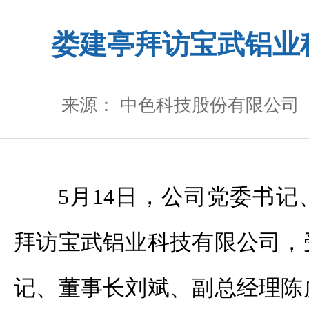
娄建亭拜访宝武铝业
来源： 中色科技股份有限公司
5
月14日，公司党委书记
拜访宝武铝业科技有限公司，
记、董事长刘斌、副总经理陈