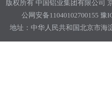
版权所有 中国铝业集团有限公司
京
公网安备11040102700155 豫I
地址：中华人民共和国北京市海淀